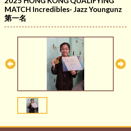
2025 HONG KONG QUALIFYING
MATCH Incredibles- Jazz Youngunz
第一名