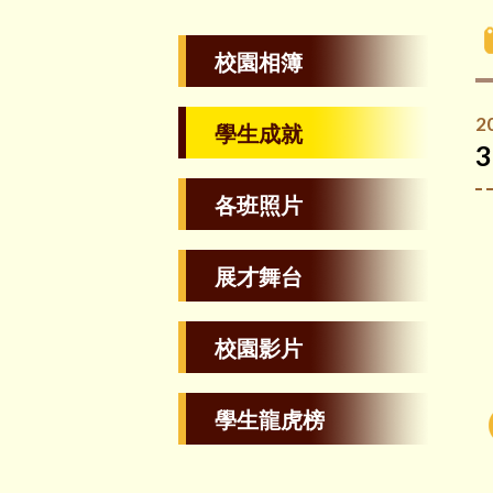
校園相簿
2
學生成就
各班照片
展才舞台
校園影片
學生龍虎榜