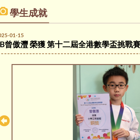
學生成就
025-01-15
3B曾傲灃 榮獲 第十二屆全港數學盃挑戰賽