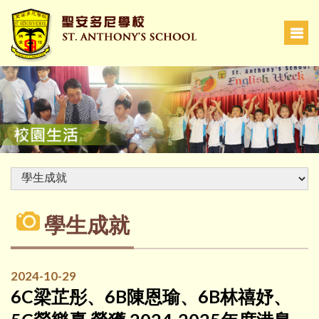
學生成就
2024-10-29
6C梁芷彤、6B陳恩瑜、6B林禧妤、