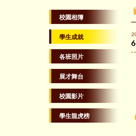
校園相簿
2
學生成就
各班照片
展才舞台
校園影片
學生龍虎榜