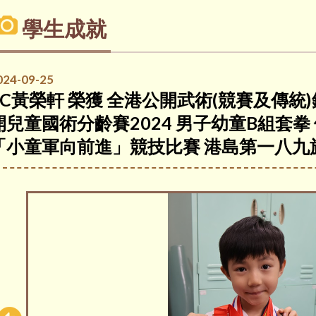
學生成就
024-09-25
2C黃榮軒 榮獲 全港公開武術(競賽及傳統)
開兒童國術分齡賽2024 男子幼童B組套拳 優
「小童軍向前進」競技比賽 港島第一八九旅