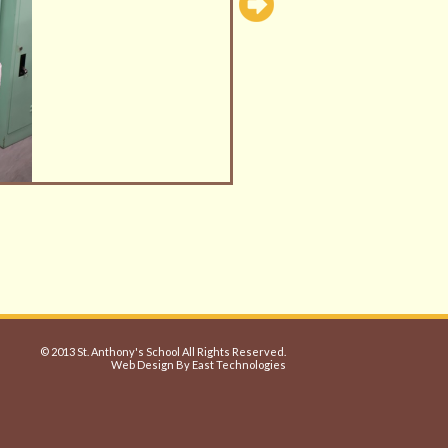
© 2013 St. Anthony's School All Rights Reserved.
Web Design By East Technologies