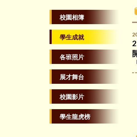
校園相簿
2
學生成就
各班照片
展才舞台
校園影片
學生龍虎榜