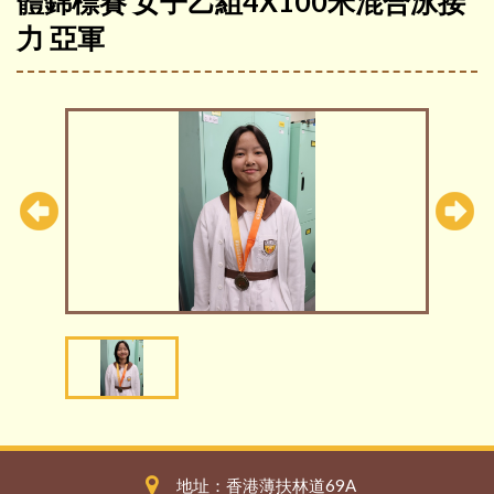
體錦標賽 女子乙組4X100米混合泳接
力 亞軍
地址：香港薄扶林道69A