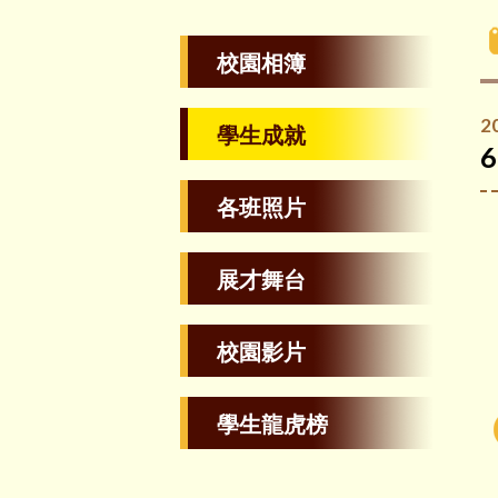
校園相簿
2
學生成就
各班照片
展才舞台
校園影片
學生龍虎榜