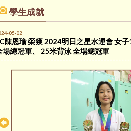
學生成就
024-05-02
5C陳恩瑜 榮獲 2024明日之星水運會 女
全場總冠軍、 25米背泳 全場總冠軍