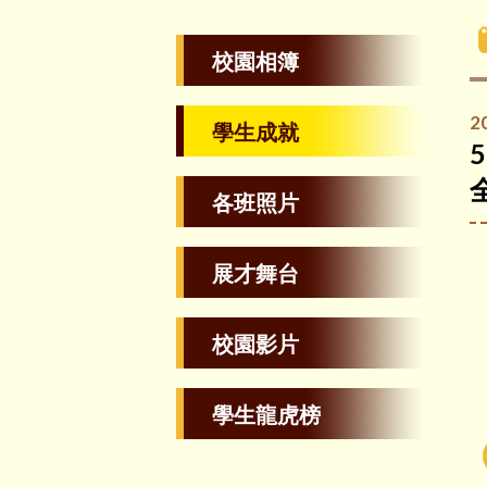
校園相簿
2
學生成就
各班照片
展才舞台
校園影片
學生龍虎榜