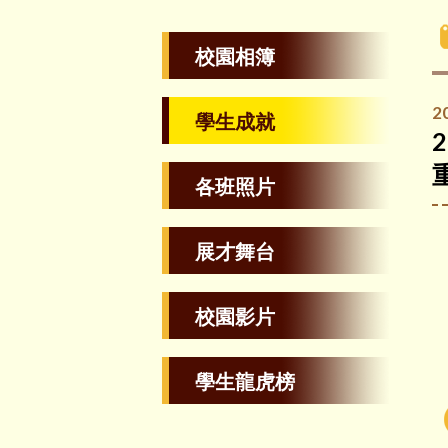
校園相簿
2
學生成就
各班照片
展才舞台
校園影片
學生龍虎榜