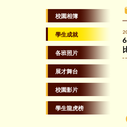
校園相簿
2
學生成就
各班照片
展才舞台
校園影片
學生龍虎榜