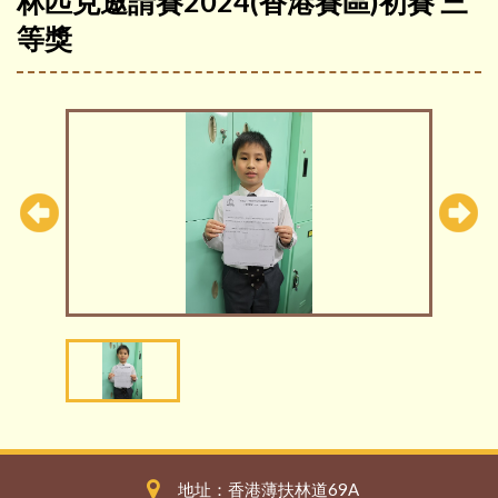
林匹克邀請賽2024(香港賽區)初賽 三
等獎
地址：香港薄扶林道69A