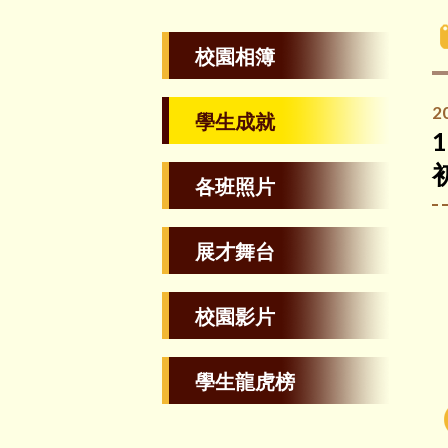
校園相簿
2
學生成就
各班照片
展才舞台
校園影片
學生龍虎榜