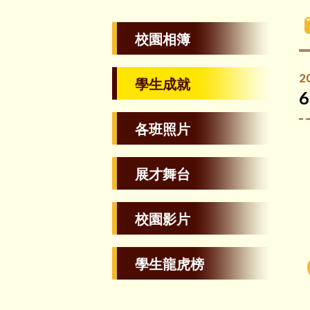
校園相簿
2
學生成就
各班照片
展才舞台
校園影片
學生龍虎榜