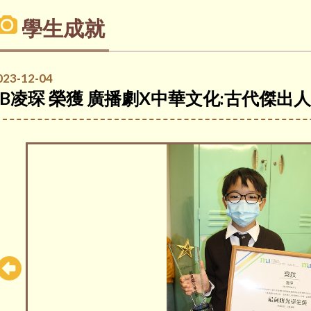
學生成就
023-12-04
6B凌琛 榮獲 廣播劇X中華文化:古代傑出