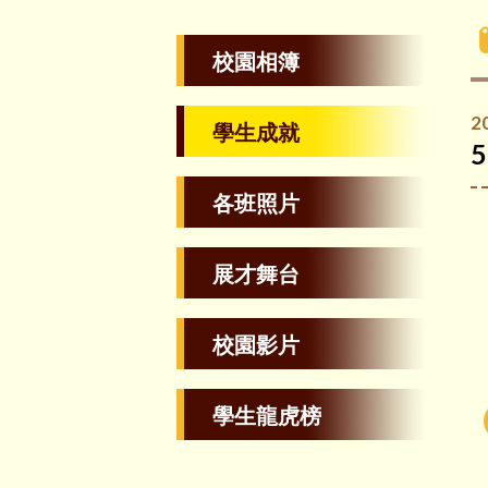
校園相簿
2
學生成就
各班照片
展才舞台
校園影片
學生龍虎榜