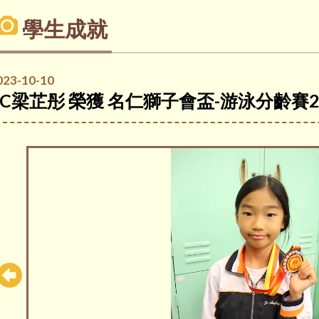
學生成就
023-10-10
5C梁芷彤 榮獲 名仁獅子會盃-游泳分齡賽2