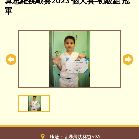
算思維挑戰賽2023 個人賽-初級組 冠
軍
地址：香港薄扶林道69A