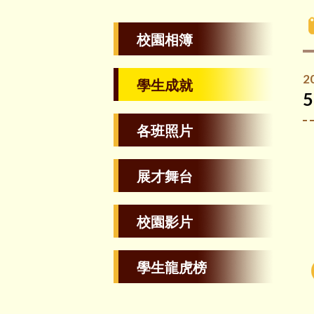
校園相簿
2
學生成就
各班照片
展才舞台
校園影片
學生龍虎榜