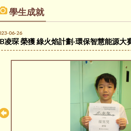
學生成就
023-06-26
5B凌琛 榮獲 綠火焰計劃-環保智慧能源大