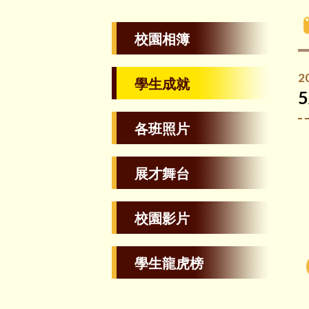
校園相簿
2
學生成就
各班照片
展才舞台
校園影片
學生龍虎榜