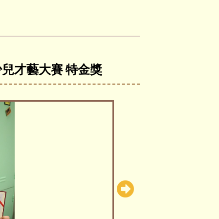
少兒才藝大賽 特金獎