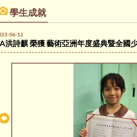
學生成就
023-06-12
5A洪詩麒 榮獲 藝術亞洲年度盛典暨全國