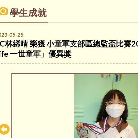
學生成就
023-05-25
2C林絺晴 榮獲 小童軍支部區總監盃比賽2022-2
Life 一世童軍」優異獎