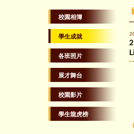
校園相簿
2
學生成就
各班照片
展才舞台
校園影片
學生龍虎榜