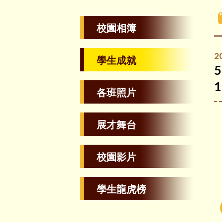
校園相簿
2
學生成就
各班照片
展才舞台
校園影片
學生龍虎榜