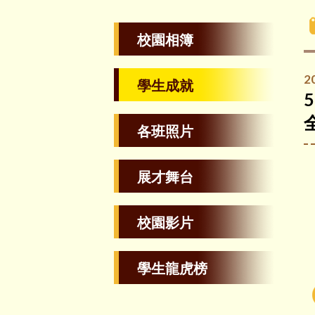
校園相簿
2
學生成就
各班照片
展才舞台
校園影片
學生龍虎榜