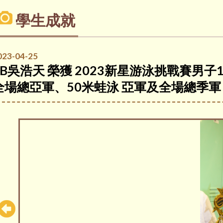
學生成就
023-04-25
5B吳浩天 榮獲 2023新星游泳挑戰賽男子
全場總亞軍、50米蛙泳 亞軍及全場總季軍