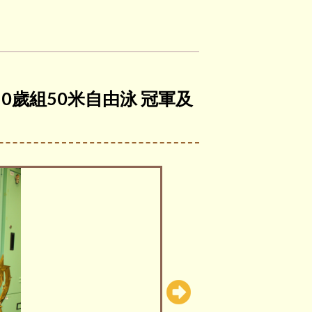
10歲組50米自由泳 冠軍及