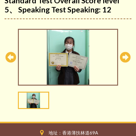
Standard Test Overall Score level
5、 Speaking Test Speaking: 12
地址：香港薄扶林道69A