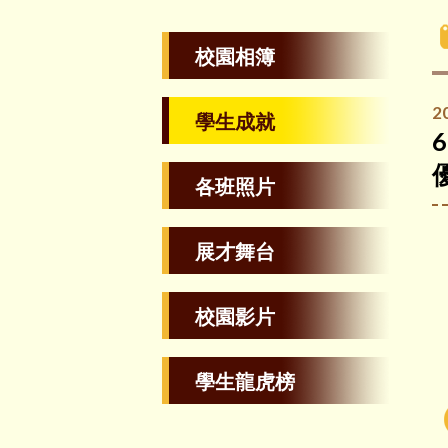
校園相簿
2
學生成就
6
各班照片
展才舞台
校園影片
學生龍虎榜