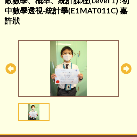
散數學、概率​​、統計課程(Level 1) :初
中數學透視-統計學(E1MAT011C) 嘉
許狀