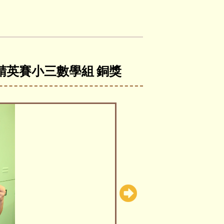
數精英賽小三數學組 銅獎