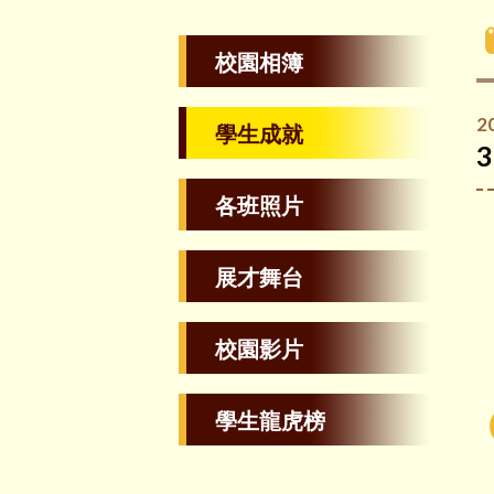
校園相簿
2
學生成就
各班照片
展才舞台
校園影片
學生龍虎榜