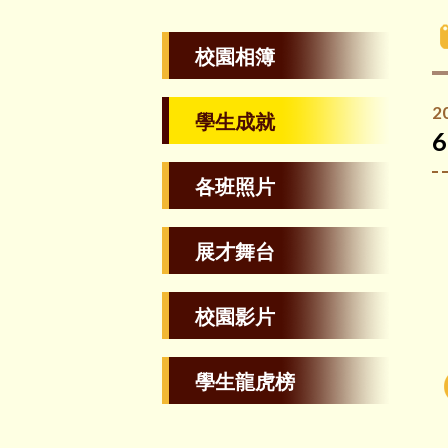
校園相簿
2
學生成就
6
各班照片
展才舞台
校園影片
學生龍虎榜