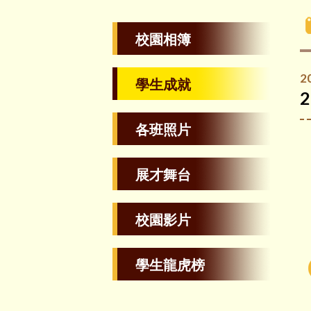
校園相簿
2
學生成就
各班照片
展才舞台
校園影片
學生龍虎榜