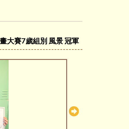
繪畫大賽7歲組別 風景 冠軍