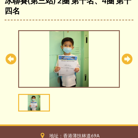
冰聯賽(第三站) 2圈 第十名、4圈 第十
四名
地址：香港薄扶林道69A