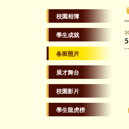
校園相簿
2
學生成就
5
各班照片
展才舞台
校園影片
學生龍虎榜