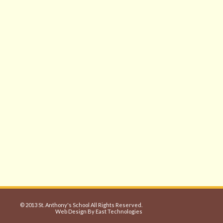
© 2013 St. Anthony's School All Rights Reserved.
Web Design By East Technologies