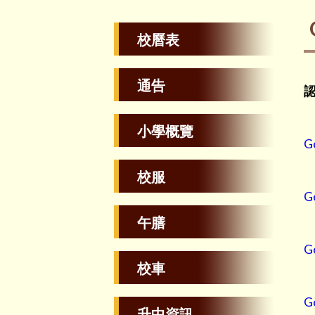
校曆表
通告
認
小學概覽
G
校服
G
午膳
G
校車
G
升中資訊