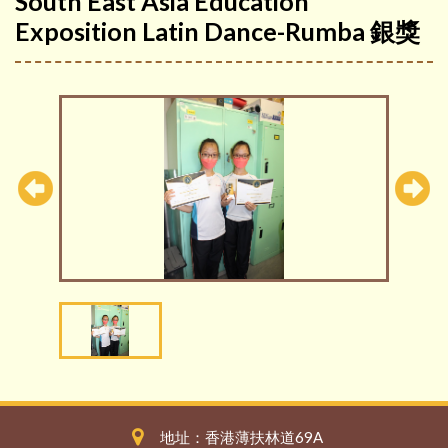
South East Asia Education
Exposition Latin Dance-Rumba 銀獎
地址：香港薄扶林道69A