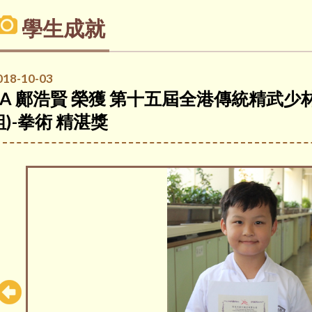
學生成就
018-10-03
3A 鄺浩賢 榮獲 第十五屆全港傳統精武少
組)-拳術 精湛獎