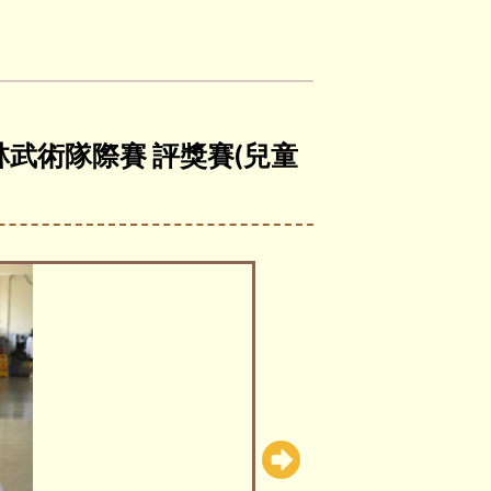
林武術隊際賽 評獎賽(兒童