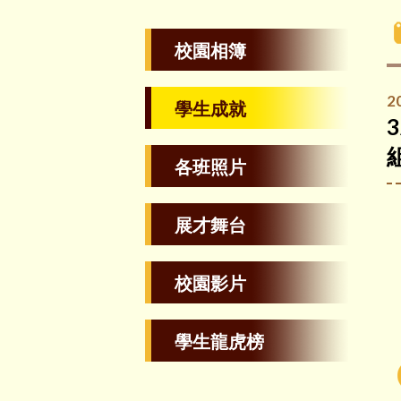
校園相簿
2
學生成就
各班照片
展才舞台
校園影片
學生龍虎榜