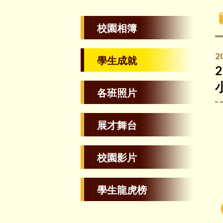
校園相簿
2
學生成就
各班照片
展才舞台
校園影片
學生龍虎榜