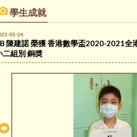
學生成就
021-05-24
2B 陳建諾 榮獲 香港數學盃2020-20
小二組別 銅奬