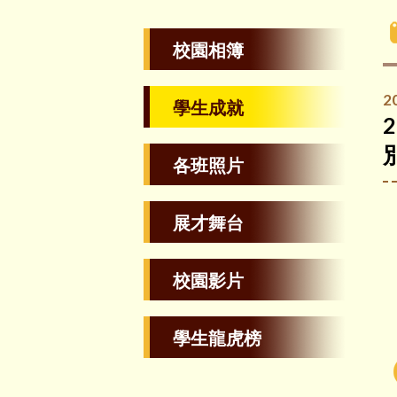
校園相簿
2
學生成就
各班照片
展才舞台
校園影片
學生龍虎榜