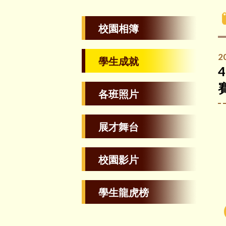
校園相簿
2
學生成就
各班照片
展才舞台
校園影片
學生龍虎榜