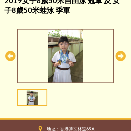
2019女子8歲50米自由泳 冠軍 及 女
子8歲50米蛙泳 季軍
地址：香港薄扶林道69A