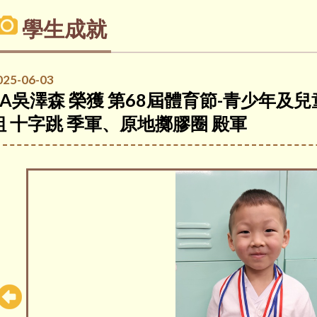
學生成就
025-06-03
1A吳澤森 榮獲 第68屆體育節-青少年
組 十字跳 季軍、原地擲膠圈 殿軍