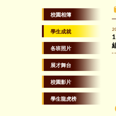
校園相簿
2
學生成就
各班照片
展才舞台
校園影片
學生龍虎榜