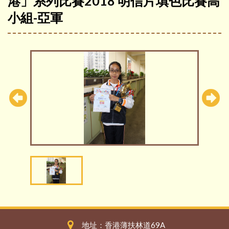
港」系列比賽2018 明信片填色比賽高
小組-亞軍
地址：香港薄扶林道69A