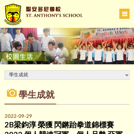
學生成就
2022-09-29
2B梁鈞淳 榮獲 閃鏘跆拳道錦標賽