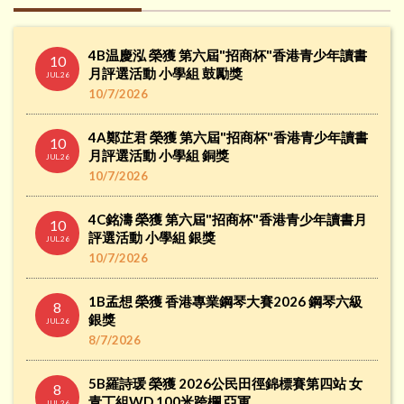
1
1/9/2025
SEP.25
4B温慶泓 榮獲 第六屆"招商杯"香港青少年讀書
10
傳媒訪問升中派位
16
月評選活動 小學組 鼓勵獎
JUL.26
16/7/2024
JUL.24
10/7/2026
校長的話14
4A鄭芷君 榮獲 第六屆"招商杯"香港青少年讀書
20
10
月評選活動 小學組 銅獎
20/9/2023
SEP.23
JUL.26
10/7/2026
承辦提供「2026-2029年度成長的天 空計劃
4
（小學）服務」
4C銘濤 榮獲 第六屆"招商杯"香港青少年讀書月
JUN.26
10
評選活動 小學組 銀獎
4/6/2026
JUL.26
10/7/2026
1B孟想 榮獲 香港專業鋼琴大賽2026 鋼琴六級
8
銀獎
JUL.26
8/7/2026
5B羅詩瑗 榮獲 2026公民田徑錦標賽第四站 女
8
青丁組WD 100米跨欄 亞軍
JUL.26