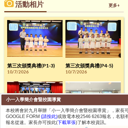
活動相片
更多+
第三次頒獎典禮(P1-3)
第三次頒獎典禮(P4-5)
10/7/2026
10/7/2026
小一入學簡介會暨校園導賞
本校將會於九月舉辦「小一入學簡介會暨校園導賞」，家長
GOOGLE FORM
(請按此)
或致電本校2546 6263報名，名額
報名從速。家長亦可按此(
下載單張
)了解本校資訊。
第62屆畢業典禮
爸爸廚房 （家校齊家教計劃）